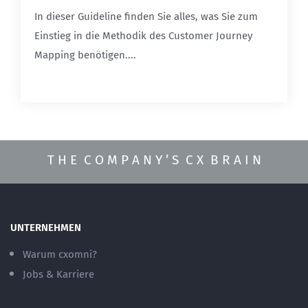
In dieser Guideline finden Sie alles, was Sie zum
Einstieg in die Methodik des Customer Journey
Mapping benötigen....
T H E C O M P A N Y ’ S C X B R A I N
UNTERNEHMEN
Warum cxomni?
Jobs & Karriere