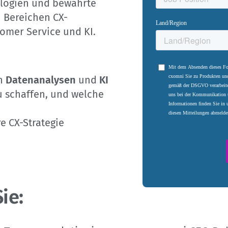
ologien und bewährte
n Bereichen CX-
mer Service und KI.
en
Datenanalysen
und
KI
u schaffen, und welche
e CX-Strategie
ie: