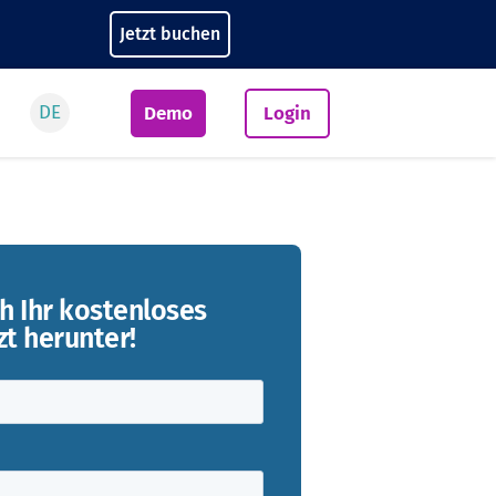
Jetzt buchen
DE
Demo
Login
ch Ihr kostenloses
zt herunter!