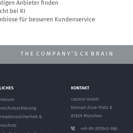
htigen Anbieter finden
cht bei KI
mbiose für besseren Kundenservice
T H E C O M P A N Y ’ S C X B R A I N
LICHES
KONTAKT
cxomni GmbH
ressum
Konrad-Zuse-Platz 8
enschutzerklärung
81829 München
ormationssicherheit &
enschutz
+49-89-207042-986