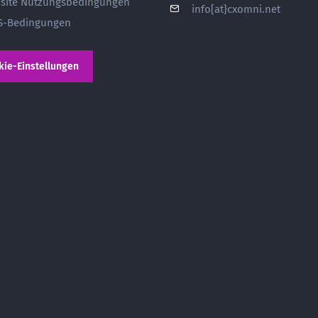
site Nutzungsbedingungen
info[at}cxomni.net
S-Bedingungen
kie-Einstellungen