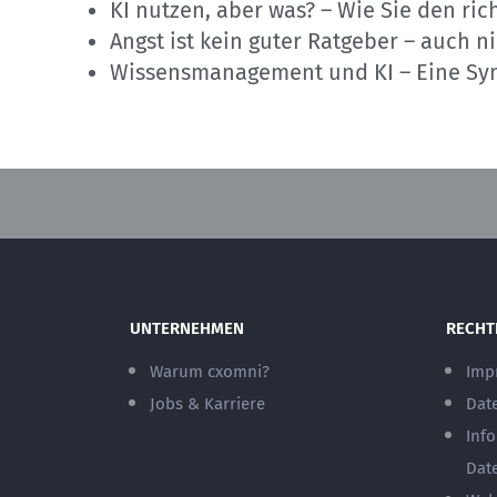
KI nutzen, aber was? – Wie Sie den ric
Angst ist kein guter Ratgeber – auch ni
Wissensmanagement und KI – Eine Sy
UNTERNEHMEN
RECHT
Warum cxomni?
Imp
Jobs & Karriere
Dat
Inf
Dat