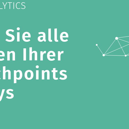
LYTICS
Sie alle
en Ihrer
chpoints
ys