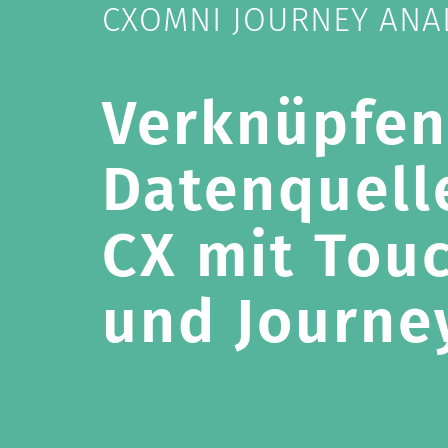
CXOMNI JOURNEY ANA
Verknüpfen 
Datenquell
CX mit Tou
und Journe