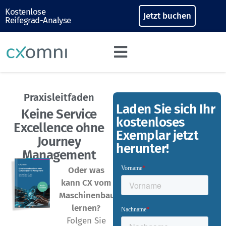
Kostenlose
Jetzt buchen
Reifegrad-Analyse
Praxisleitfaden
Laden Sie sich Ihr
Keine Service
kostenloses
Excellence ohne
Exemplar jetzt
Journey
herunter!
Management
Oder was
kann CX vom
Maschinenbau
lernen?
Folgen Sie