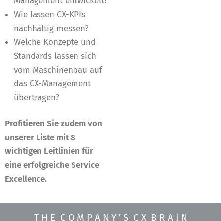
Management entwickelt?
Wie lassen CX-KPIs
nachhaltig messen?
Welche Konzepte und
Standards lassen sich
vom Maschinenbau auf
das CX-Management
übertragen?
Profitieren Sie zudem von
unserer Liste mit 8
wichtigen Leitlinien für
eine erfolgreiche Service
Excellence.
T H E C O M P A N Y ’ S C X B R A I N