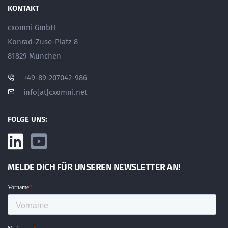
KONTAKT
cxomni GmbH
Konrad-Zuse-Platz 8
81829 München
+49-89-207042-986
info[at}cxomni.net
FOLGE UNS:
MELDE DICH FÜR UNSEREN NEWSLETTER AN!