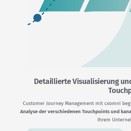
Detaillierte Visualisierung u
Touchp
Customer Journey Management mit cxomni begi
Analyse der verschiedenen Touchpoints und kana
Ihrem Untern