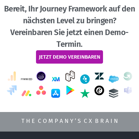
Bereit, Ihr Journey Framework auf den
nächsten Level zu bringen?
Vereinbaren Sie jetzt einen Demo-
Termin.
JETZT DEMO VEREINBAREN
T H E C O M P A N Y ’ S C X B R A I N