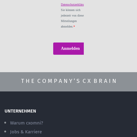
T H E C O M P A N Y ’ S C X B R A I N
UNTERNEHMEN
Warum cxomni?
Jobs & Karriere