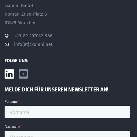
cxomni GmbH
Konrad-Zuse-Platz 8
81829 München
+49-89-207042-986
info[at}cxomni.net
FOLGE UNS:
MELDE DICH FÜR UNSEREN NEWSLETTER AN!