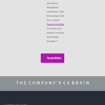
T H E C O M P A N Y ’ S C X B R A I N