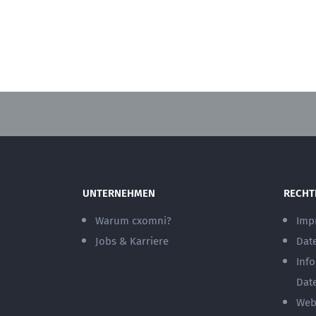
UNTERNEHMEN
RECHT
Warum cxomni?
Imp
Jobs & Karriere
Dat
Inf
Dat
Web