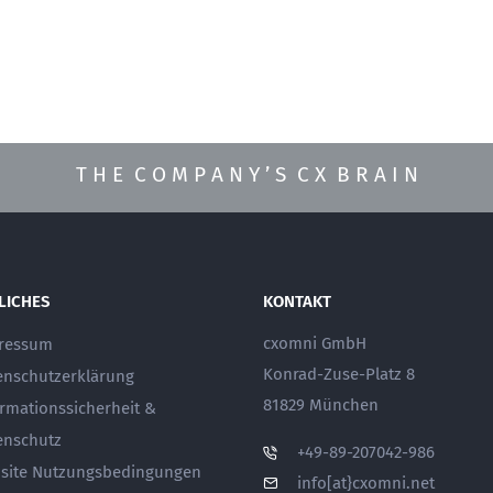
T H E C O M P A N Y ’ S C X B R A I N
LICHES
KONTAKT
cxomni GmbH
ressum
Konrad-Zuse-Platz 8
enschutzerklärung
81829 München
ormationssicherheit &
enschutz
+49-89-207042-986
site Nutzungsbedingungen
info[at}cxomni.net