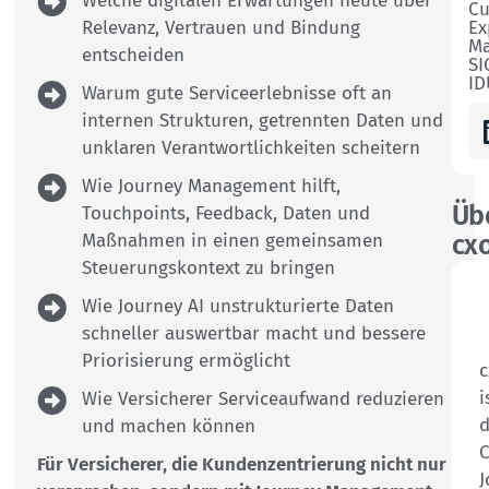
Welche digitalen Erwartungen heute über
Cu
Relevanz, Vertrauen und Bindung
Ex
Ma
entscheiden
SI
I
Warum gute Serviceerlebnisse oft an
internen Strukturen, getrennten Daten und
unklaren Verantwortlichkeiten scheitern
Wie Journey Management hilft,
Üb
Touchpoints, Feedback, Daten und
Maßnahmen in einen gemeinsamen
cx
Steuerungskontext zu bringen
Wie Journey AI unstrukturierte Daten
schneller auswertbar macht und bessere
Priorisierung ermöglicht
c
i
Wie Versicherer Serviceaufwand reduzieren
d
und machen können
C
Für Versicherer, die Kundenzentrierung nicht nur
J