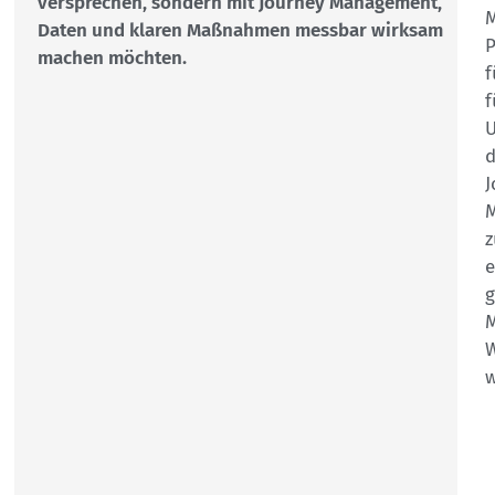
versprechen, sondern mit Journey Management,
Daten und klaren Maßnahmen messbar wirksam
P
machen möchten.
f
f
U
d
J
M
z
g
W
w