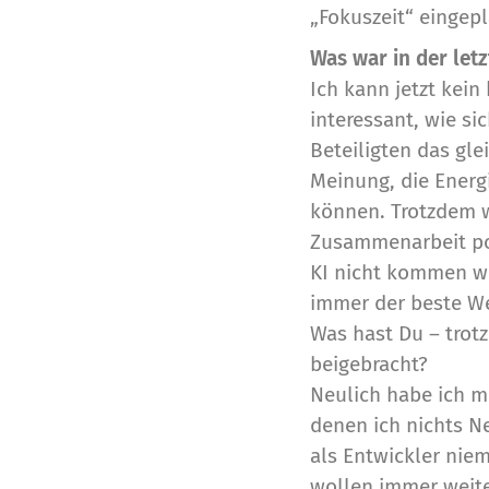
„Fokuszeit“ eingepl
Was war in der let
Ich kann jetzt kein
interessant, wie si
Beteiligten das glei
Meinung, die Energ
können. Trotzdem w
Zusammenarbeit posi
KI nicht kommen wür
immer der beste W
Was hast Du – trot
beigebracht?
Neulich habe ich m
denen ich nichts N
als Entwickler niem
wollen immer weit