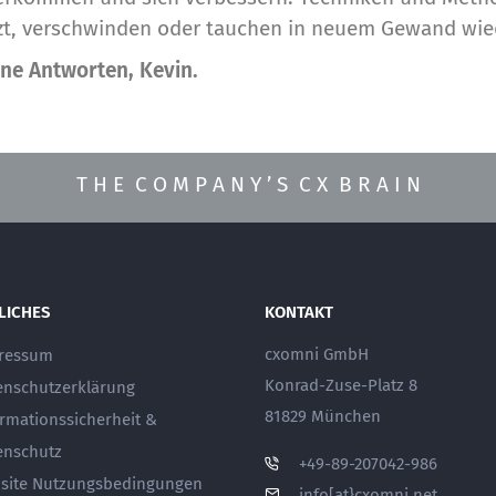
zt, verschwinden oder tauchen in neuem Gewand wied
ine Antworten, Kevin.
T H E C O M P A N Y ’ S C X B R A I N
LICHES
KONTAKT
cxomni GmbH
ressum
Konrad-Zuse-Platz 8
enschutzerklärung
81829 München
ormationssicherheit &
enschutz
+49-89-207042-986
site Nutzungsbedingungen
info[at}cxomni.net