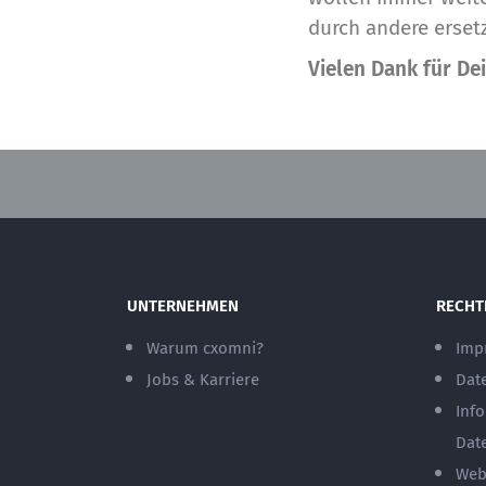
durch andere erset
Vielen Dank für De
UNTERNEHMEN
RECHT
Warum cxomni?
Imp
Jobs & Karriere
Dat
Inf
Dat
Web