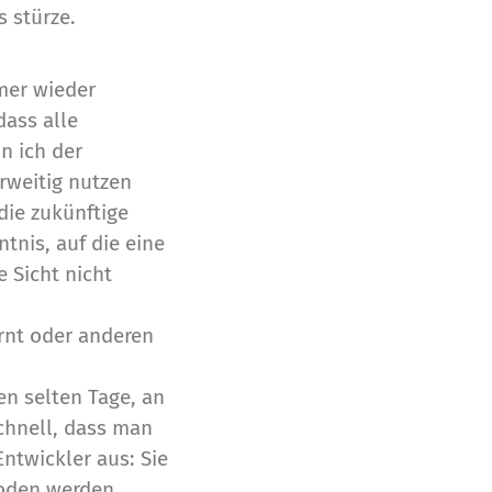
s stürze.
mmer wieder
dass alle
in ich der
rweitig nutzen
die zukünftige
tnis, auf die eine
 Sicht nicht
ernt oder anderen
en selten Tage, an
chnell, dass man
Entwickler aus: Sie
hoden werden