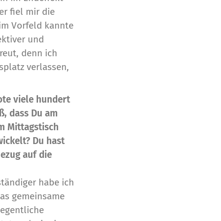
r fiel mir die
 im Vorfeld kannte
ektiver und
reut, denn ich
platz verlassen,
ote viele hundert
iß, dass Du am
m Mittagstisch
wickelt?
Du hast
Bezug auf die
ständiger habe ich
 das gemeinsame
legentliche