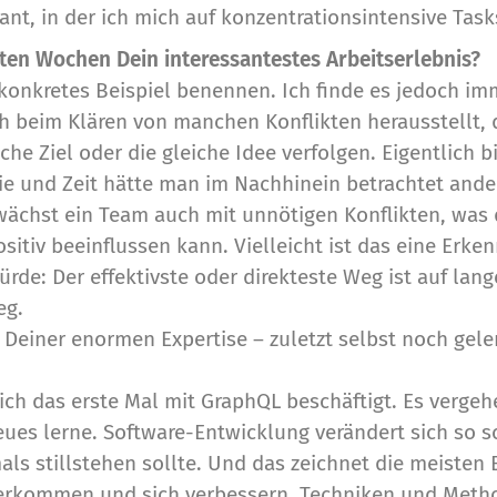
ant, in der ich mich auf konzentrationsintensive Task
zten Wochen Dein interessantestes Arbeitserlebnis?
 konkretes Beispiel benennen. Ich finde es jedoch i
ch beim Klären von manchen Konflikten herausstellt, 
che Ziel oder die gleiche Idee verfolgen. Eigentlich b
ie und Zeit hätte man im Nachhinein betrachtet ande
ächst ein Team auch mit unnötigen Konflikten, was 
tiv beeinflussen kann. Vielleicht ist das eine Erkenn
de: Der effektivste oder direkteste Weg ist auf lange
eg.
z Deiner enormen Expertise – zuletzt selbst noch gel
ich das erste Mal mit GraphQL beschäftigt. Es vergeh
eues lerne. Software-Entwicklung verändert sich so s
als stillstehen sollte. Und das zeichnet die meisten 
erkommen und sich verbessern. Techniken und Met