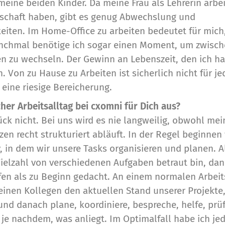
eine beiden Kinder. Da meine Frau als Lehrerin arbei
schaft haben, gibt es genug Abwechslung und
iten. Im Home-Office zu arbeiten bedeutet für mich,
nchmal benötige ich sogar einen Moment, um zwisch
n zu wechseln. Der Gewinn an Lebenszeit, den ich h
. Von zu Hause zu Arbeiten ist sicherlich nicht für je
s eine riesige Bereicherung.
cher Arbeitsalltag bei cxomni für Dich aus?
ck nicht. Bei uns wird es nie langweilig, obwohl mei
en recht strukturiert abläuft. In der Regel beginnen
 in dem wir unsere Tasks organisieren und planen. Al
Vielzahl von verschiedenen Aufgaben betraut bin, dan
fen als zu Beginn gedacht. An einem normalen Arbei
einen Kollegen den aktuellen Stand unserer Projekte,
und danach plane, koordiniere, bespreche, helfe, prü
 je nachdem, was anliegt. Im Optimalfall habe ich je